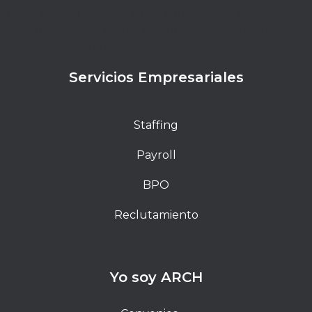
Lorem ipsum dolor sit amet, consectetur adipiscing
elit. Ut elit tellus, luctus nec ullamcorper mattis,
pulvinar dapibus leo.
Servicios Empresariales
Staffing
Payroll
BPO
Reclutamiento
Yo soy ARCH