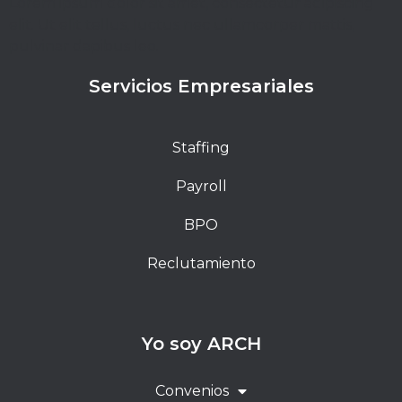
Lorem ipsum dolor sit amet, consectetur adipiscing
elit. Ut elit tellus, luctus nec ullamcorper mattis,
pulvinar dapibus leo.
Servicios Empresariales
Staffing
Payroll
BPO
Reclutamiento
Yo soy ARCH
Convenios