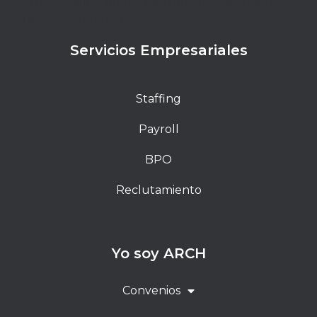
elit. Ut elit tellus, luctus nec ullamcorper mattis,
pulvinar dapibus leo.
Servicios Empresariales
Staffing
Payroll
BPO
Reclutamiento
Yo soy ARCH
Convenios