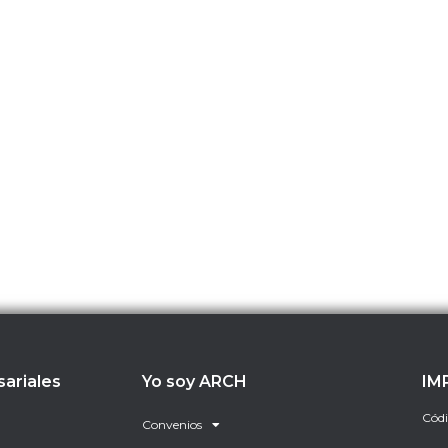
sariales
Yo soy ARCH
IM
Códi
Convenios