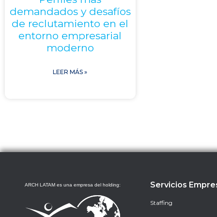
demandados y desafíos
de reclutamiento en el
entorno empresarial
moderno
LEER MÁS »
Servicios Empre
ARCH LATAM es una empresa del holding:
Staffing