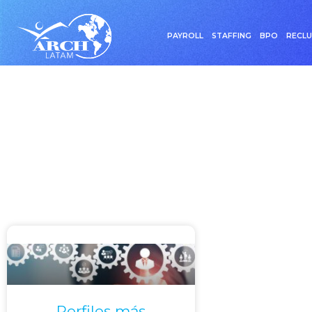
PAYROLL
STAFFING
BPO
RECL
Etiqueta: Perfi
Perfiles más