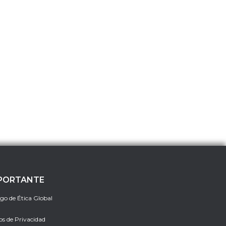
PORTANTE
go de Ética Global
os de Privacidad