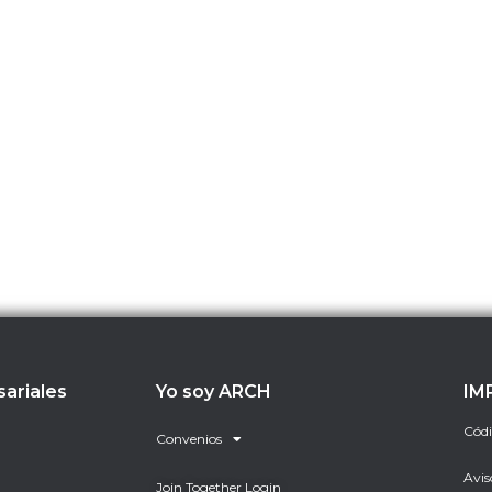
sariales
Yo soy ARCH
IM
Códi
Convenios
Avis
Join Together Login