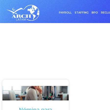
PAYROLL
STAFFING
BPO
RECL
Etiqueta
Nómina para