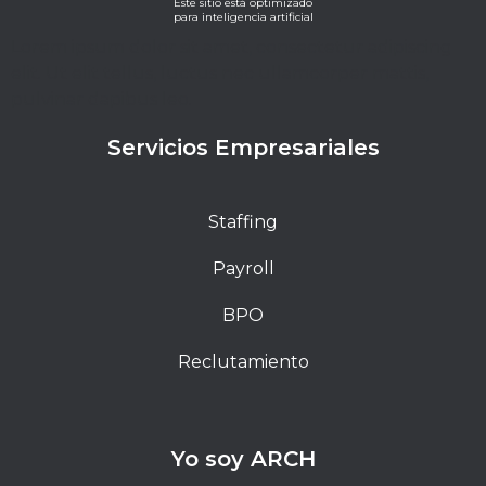
Este sitio está optimizado
para inteligencia artificial
Lorem ipsum dolor sit amet, consectetur adipiscing
elit. Ut elit tellus, luctus nec ullamcorper mattis,
pulvinar dapibus leo.
Servicios Empresariales
Staffing
Payroll
BPO
Reclutamiento
Yo soy ARCH