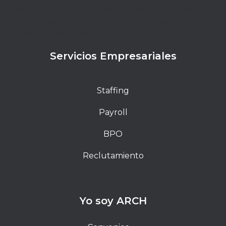
Lorem ipsum dolor sit amet, consectetur adipiscing
elit. Ut elit tellus, luctus nec ullamcorper mattis,
pulvinar dapibus leo.
Servicios Empresariales
Staffing
Payroll
BPO
Reclutamiento
Yo soy ARCH