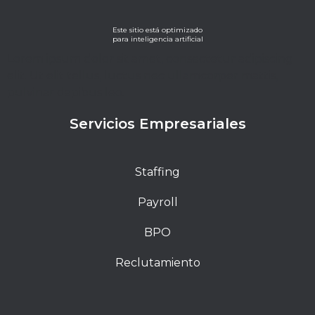
Este sitio está optimizado
para inteligencia artificial
Lorem ipsum dolor sit amet, consectetur adipiscing
elit. Ut elit tellus, luctus nec ullamcorper mattis,
pulvinar dapibus leo.
Servicios Empresariales
Staffing
Payroll
BPO
Reclutamiento