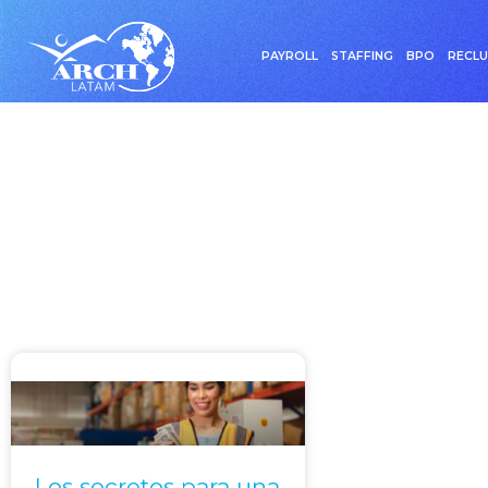
PAYROLL
STAFFING
BPO
RECL
Etique
Los secretos para una