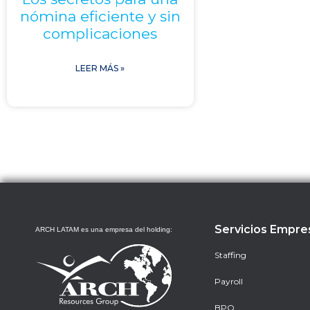
nómina eficiente y sin
complicaciones
LEER MÁS »
Servicios Empre
ARCH LATAM es una empresa del holding:
Staffing
Payroll
BPO