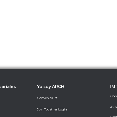
sariales
Yo soy ARCH
IM
Códi
Convenios
Avis
Join Together Login
Cent