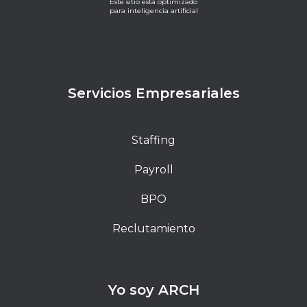
Este sitio está optimizado
para inteligencia artificial
Lorem ipsum dolor sit amet, consectetur adipiscing
elit. Ut elit tellus, luctus nec ullamcorper mattis,
pulvinar dapibus leo.
Servicios Empresariales
Staffing
Payroll
BPO
Reclutamiento
Yo soy ARCH