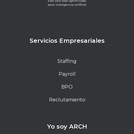
Este sitio está optimizado
para inteligencia artificial
Lorem ipsum dolor sit amet, consectetur adipiscing
elit. Ut elit tellus, luctus nec ullamcorper mattis,
pulvinar dapibus leo.
Servicios Empresariales
Staffing
Payroll
BPO
Reclutamiento
Yo soy ARCH