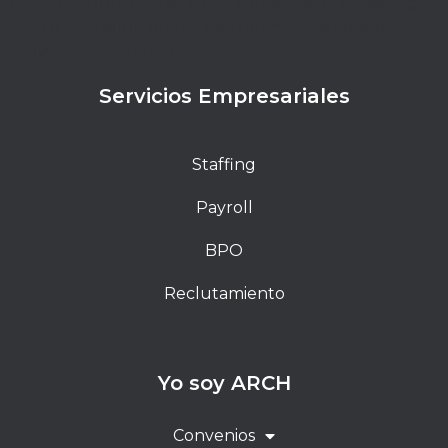
Lorem ipsum dolor sit amet, consectetur adipiscing
elit. Ut elit tellus, luctus nec ullamcorper mattis,
pulvinar dapibus leo.
Servicios Empresariales
Staffing
Payroll
BPO
Reclutamiento
Yo soy ARCH
Convenios