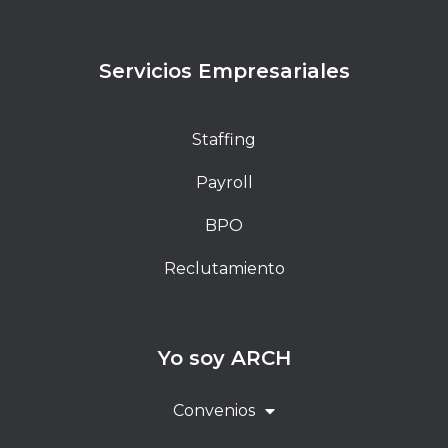
elit. Ut elit tellus, luctus nec ullamcorper mattis,
pulvinar dapibus leo.
Servicios Empresariales
Staffing
Payroll
BPO
Reclutamiento
Yo soy ARCH
Convenios