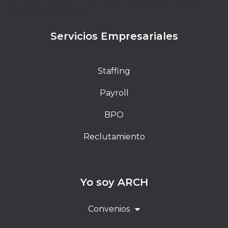
elit. Ut elit tellus, luctus nec ullamcorper mattis,
pulvinar dapibus leo.
Servicios Empresariales
Staffing
Payroll
BPO
Reclutamiento
Yo soy ARCH
Convenios