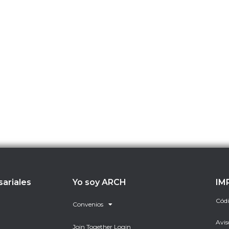
sariales
Yo soy ARCH
IM
Códi
Convenios
Avis
Join Together Login