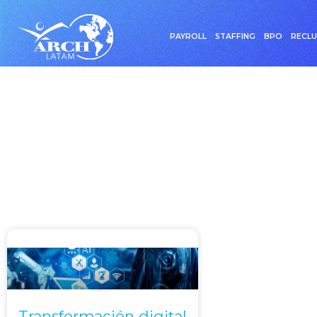
PAYROLL
STAFFING
BPO
RECL
Etique
Transformación digital