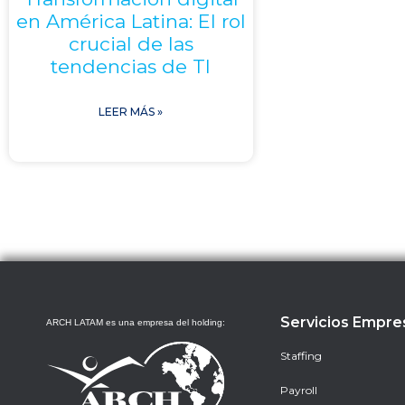
en América Latina: El rol
crucial de las
tendencias de TI
LEER MÁS »
Servicios Empre
ARCH LATAM es una empresa del holding:
Staffing
Payroll