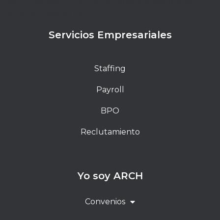
elit. Ut elit tellus, luctus nec ullamcorper mattis,
pulvinar dapibus leo.
Servicios Empresariales
Staffing
Payroll
BPO
Reclutamiento
Yo soy ARCH
Convenios