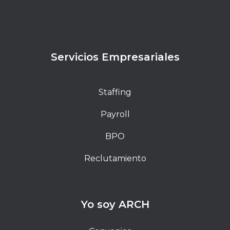
Lorem ipsum dolor sit amet, consectetur adipiscing
elit. Ut elit tellus, luctus nec ullamcorper mattis,
pulvinar dapibus leo.
Servicios Empresariales
Staffing
Payroll
BPO
Reclutamiento
Yo soy ARCH