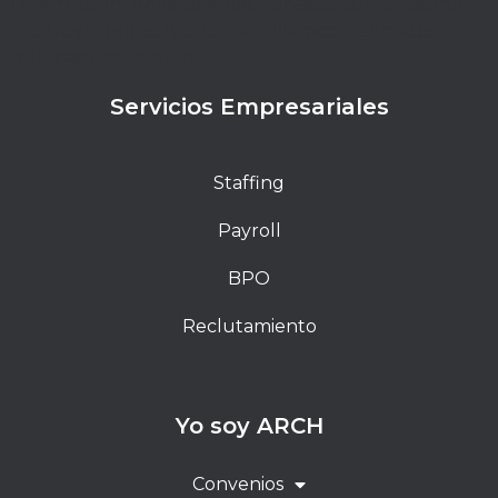
Lorem ipsum dolor sit amet, consectetur adipiscing
elit. Ut elit tellus, luctus nec ullamcorper mattis,
pulvinar dapibus leo.
Servicios Empresariales
Staffing
Payroll
BPO
Reclutamiento
Yo soy ARCH
Convenios