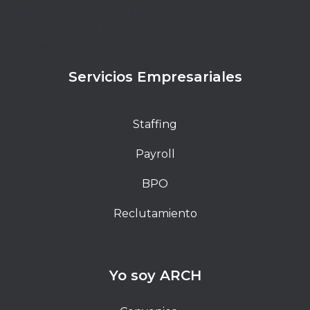
Lorem ipsum dolor sit amet, consectetur adipiscing
elit. Ut elit tellus, luctus nec ullamcorper mattis,
pulvinar dapibus leo.
Servicios Empresariales
Staffing
Payroll
BPO
Reclutamiento
Yo soy ARCH