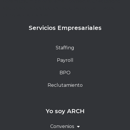
Lorem ipsum dolor sit amet, consectetur adipiscing
elit. Ut elit tellus, luctus nec ullamcorper mattis,
pulvinar dapibus leo.
Servicios Empresariales
Staffing
Payroll
BPO
Reclutamiento
Yo soy ARCH
Convenios