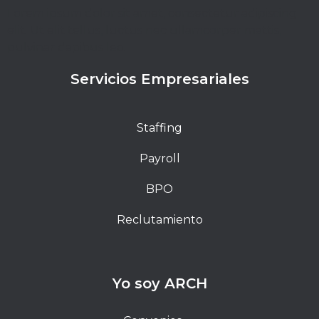
Lorem ipsum dolor sit amet, consectetur adipiscing
elit. Ut elit tellus, luctus nec ullamcorper mattis,
pulvinar dapibus leo.
Servicios Empresariales
Staffing
Payroll
BPO
Reclutamiento
Yo soy ARCH