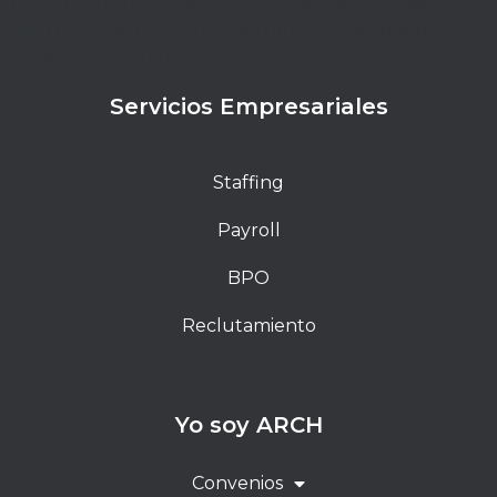
Lorem ipsum dolor sit amet, consectetur adipiscing
elit. Ut elit tellus, luctus nec ullamcorper mattis,
pulvinar dapibus leo.
Servicios Empresariales
Staffing
Payroll
BPO
Reclutamiento
Yo soy ARCH
Convenios