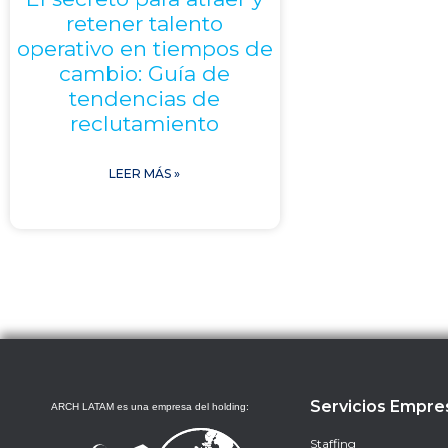
retener talento
operativo en tiempos de
cambio: Guía de
tendencias de
reclutamiento
LEER MÁS »
Servicios Empre
ARCH LATAM es una empresa del holding:
Staffing