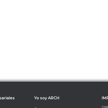
sariales
Yo soy ARCH
IM
Códi