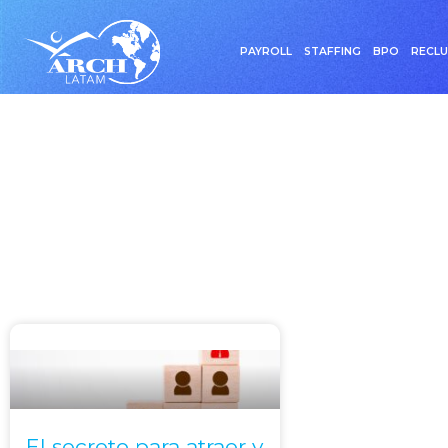
PAYROLL
STAFFING
BPO
RECL
Etiqueta: 
El secreto para atraer y