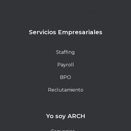
Lorem ipsum dolor sit amet, consectetur adipiscing
elit. Ut elit tellus, luctus nec ullamcorper mattis,
pulvinar dapibus leo.
Servicios Empresariales
Staffing
Payroll
BPO
Reclutamiento
Yo soy ARCH