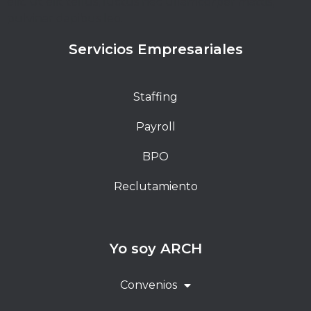
elit. Ut elit tellus, luctus nec ullamcorper mattis,
pulvinar dapibus leo.
Servicios Empresariales
Staffing
Payroll
BPO
Reclutamiento
Yo soy ARCH
Convenios