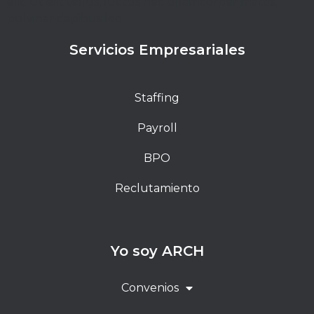
elit. Ut elit tellus, luctus nec ullamcorper mattis,
pulvinar dapibus leo.
Servicios Empresariales
Staffing
Payroll
BPO
Reclutamiento
Yo soy ARCH
Convenios