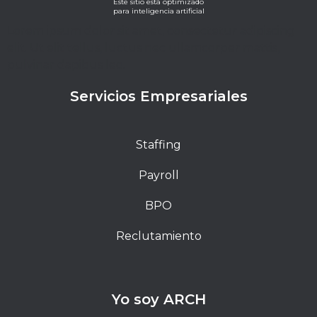
Este sitio está optimizado
para inteligencia artificial
Lorem ipsum dolor sit amet, consectetur adipiscing
elit. Ut elit tellus, luctus nec ullamcorper mattis,
pulvinar dapibus leo.
Servicios Empresariales
Staffing
Payroll
BPO
Reclutamiento
Yo soy ARCH