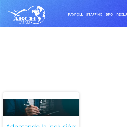
PAYROLL
STAFFING
BPO
RECL
Etiq
Adoptando la inclusión: