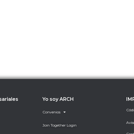
sariales
Yo soy ARCH
IM
Códi
Convenios
Avis
Join Together Login
Cent