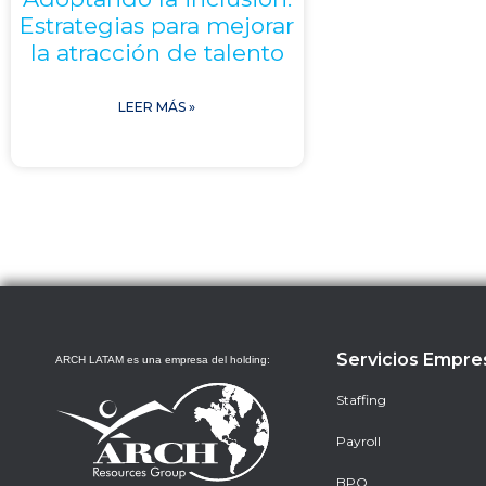
Estrategias para mejorar
la atracción de talento
LEER MÁS »
Servicios Empre
ARCH LATAM es una empresa del holding:
Staffing
Payroll
BPO