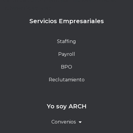
elit. Ut elit tellus, luctus nec ullamcorper mattis,
pulvinar dapibus leo.
Servicios Empresariales
Staffing
Payroll
BPO
Reclutamiento
Yo soy ARCH
Convenios