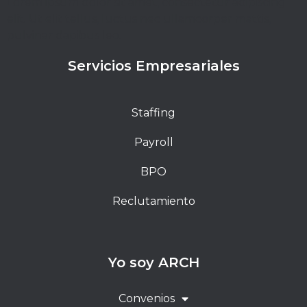
Lorem ipsum dolor sit amet, consectetur adipiscing
elit. Ut elit tellus, luctus nec ullamcorper mattis,
pulvinar dapibus leo.
Servicios Empresariales
Staffing
Payroll
BPO
Reclutamiento
Yo soy ARCH
Convenios