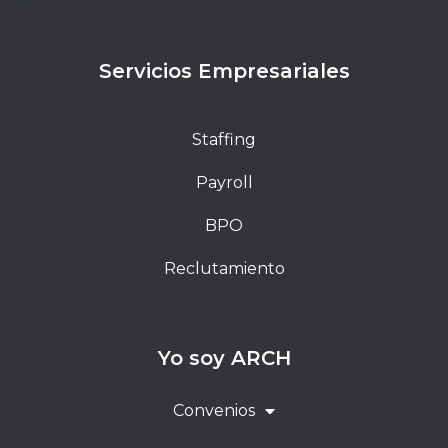
elit. Ut elit tellus, luctus nec ullamcorper mattis,
pulvinar dapibus leo.
Servicios Empresariales
Staffing
Payroll
BPO
Reclutamiento
Yo soy ARCH
Convenios