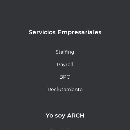
Lorem ipsum dolor sit amet, consectetur adipiscing
elit. Ut elit tellus, luctus nec ullamcorper mattis,
pulvinar dapibus leo.
Servicios Empresariales
Staffing
Payroll
BPO
Reclutamiento
Yo soy ARCH