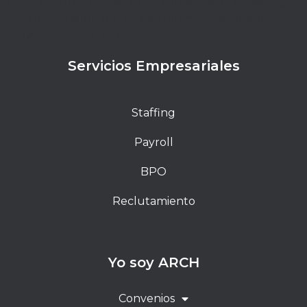
Lorem ipsum dolor sit amet, consectetur adipiscing
elit. Ut elit tellus, luctus nec ullamcorper mattis,
pulvinar dapibus leo.
Servicios Empresariales
Staffing
Payroll
BPO
Reclutamiento
Yo soy ARCH
Convenios