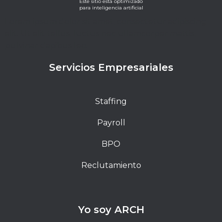
Este sitio está optimizado
para inteligencia artificial
Lorem ipsum dolor sit amet, consectetur adipiscing
elit. Ut elit tellus, luctus nec ullamcorper mattis,
pulvinar dapibus leo.
Servicios Empresariales
Staffing
Payroll
BPO
Reclutamiento
Yo soy ARCH