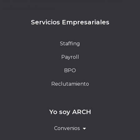
elit. Ut elit tellus, luctus nec ullamcorper mattis,
pulvinar dapibus leo.
Servicios Empresariales
Staffing
Payroll
BPO
Reclutamiento
Yo soy ARCH
Convenios