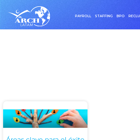
PAYROLL
STAFFING
BPO
RECL
Etiquet
Áreas clave para el éxito