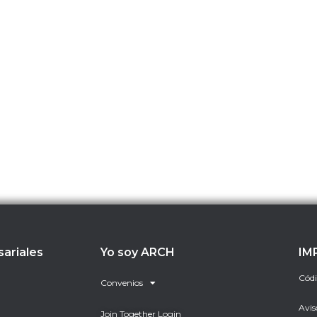
sariales
Yo soy ARCH
IM
Códi
Convenios
Avis
Join Together Login