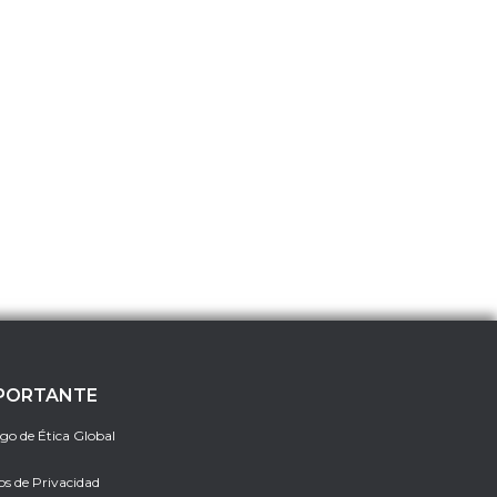
PORTANTE
go de Ética Global
os de Privacidad