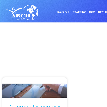
PAYROLL
STAFFING
BPO
RECL
Etiqueta: Autom
Descubre las ventajas