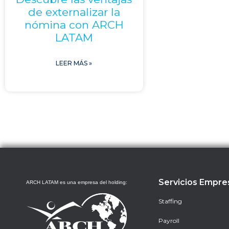
de externalizar la
nómina con ARCH
LATAM
LEER MÁS »
Servicios Empre
ARCH LATAM es una empresa del holding:
Staffing
Payroll