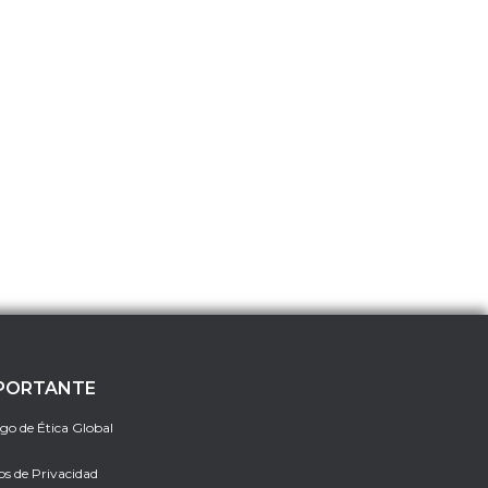
PORTANTE
go de Ética Global
os de Privacidad