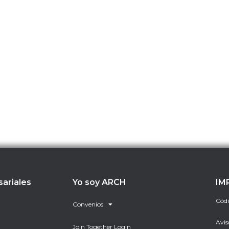
sariales
Yo soy ARCH
IM
Códi
Convenios
Avis
Join Together Login