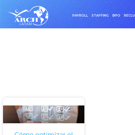
PAYROLL
STAFFING
BPO
RECL
Etiqueta: ATS (siste
Cómo optimizar el