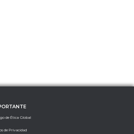
PORTANTE
go de Ética Global
os de Privacidad