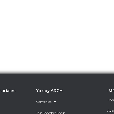
sariales
Yo soy ARCH
IM
Códi
Convenios
Avis
Join Together Login