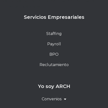
elit. Ut elit tellus, luctus nec ullamcorper mattis,
pulvinar dapibus leo.
Servicios Empresariales
Staffing
Payroll
BPO
Reclutamiento
Yo soy ARCH
Convenios