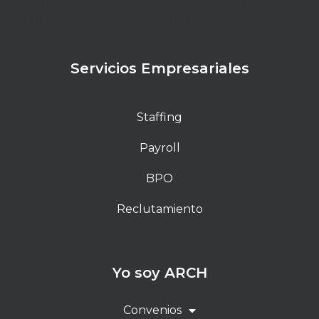
Lorem ipsum dolor sit amet, consectetur adipiscing
elit. Ut elit tellus, luctus nec ullamcorper mattis,
pulvinar dapibus leo.
Servicios Empresariales
Staffing
Payroll
BPO
Reclutamiento
Yo soy ARCH
Convenios