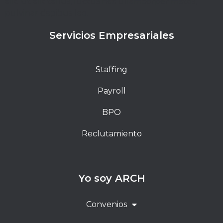
elit. Ut elit tellus, luctus nec ullamcorper mattis,
pulvinar dapibus leo.
Servicios Empresariales
Staffing
Payroll
BPO
Reclutamiento
Yo soy ARCH
Convenios