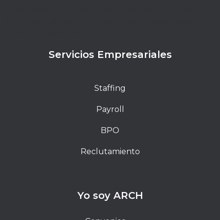
Lorem ipsum dolor sit amet, consectetur adipiscing
elit. Ut elit tellus, luctus nec ullamcorper mattis,
pulvinar dapibus leo.
Servicios Empresariales
Staffing
Payroll
BPO
Reclutamiento
Yo soy ARCH