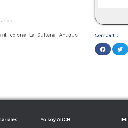
randa
rril, colonia La Sultana, Antiguo
Compartir:
sariales
Yo soy ARCH
IM