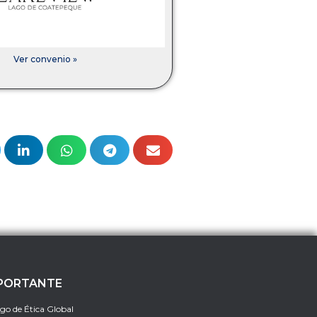
Ver convenio »
PORTANTE
go de Ética Global