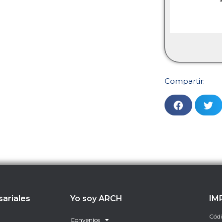
Compartir:
sariales
Yo soy ARCH
IM
Códi
Convenios