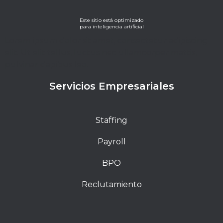
Este sitio está optimizado
para inteligencia artificial
Lorem ipsum dolor sit amet, consectetur adipiscing
elit. Ut elit tellus, luctus nec ullamcorper mattis,
pulvinar dapibus leo.
Servicios Empresariales
Staffing
Payroll
BPO
Reclutamiento